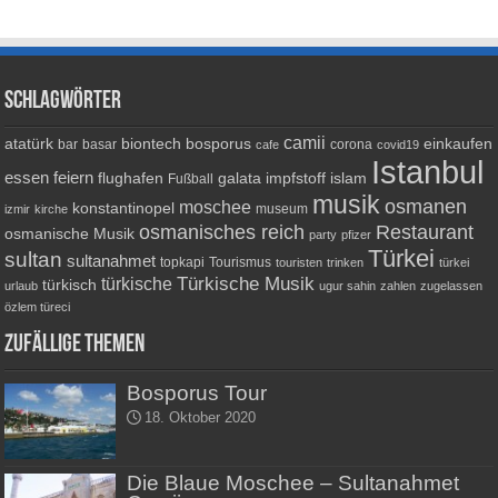
Schlagwörter
camii
atatürk
biontech
bosporus
einkaufen
bar
basar
corona
cafe
covid19
Istanbul
essen
feiern
flughafen
galata
impfstoff
islam
Fußball
musik
osmanen
moschee
konstantinopel
museum
izmir
kirche
osmanisches reich
Restaurant
osmanische Musik
party
pfizer
Türkei
sultan
sultanahmet
topkapi
Tourismus
touristen
trinken
türkei
Türkische Musik
türkische
türkisch
urlaub
ugur sahin
zahlen
zugelassen
özlem türeci
Zufällige Themen
Bosporus Tour
18. Oktober 2020
Die Blaue Moschee – Sultanahmet