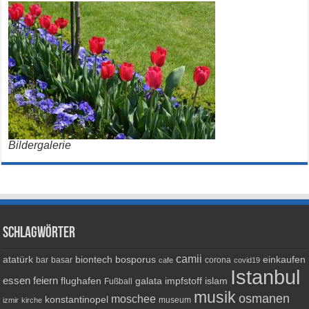
Bildergalerie
Schlagwörter
camii
atatürk
biontech
bosporus
einkaufen
bar
basar
corona
cafe
covid19
Istanbul
essen
feiern
flughafen
galata
impfstoff
islam
Fußball
musik
osmanen
moschee
konstantinopel
museum
izmir
kirche