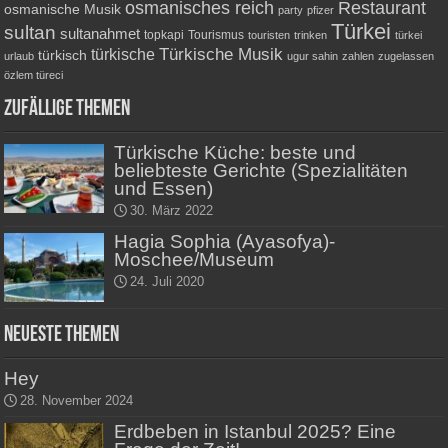
osmanisches reich
Restaurant
osmanische Musik
party
pfizer
Türkei
sultan
sultanahmet
topkapi
Tourismus
touristen
trinken
türkei
Türkische Musik
türkische
türkisch
urlaub
ugur sahin
zahlen
zugelassen
özlem türeci
Zufällige Themen
Türkische Küche: beste und
beliebteste Gerichte (Spezialitäten
und Essen)
30. März 2022
Hagia Sophia (Ayasofya)-
Moschee/Museum
24. Juli 2020
Neueste Themen
Hey
28. November 2024
Erdbeben in Istanbul 2025? Eine