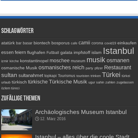
Schlagwörter
camii
atatürk
biontech
bosporus
einkaufen
bar
basar
corona
cafe
covid19
Istanbul
essen
feiern
flughafen
galata
impfstoff
islam
Fußball
musik
osmanen
moschee
konstantinopel
museum
izmir
kirche
osmanisches reich
Restaurant
osmanische Musik
party
pfizer
Türkei
sultan
sultanahmet
topkapi
Tourismus
touristen
trinken
türkei
Türkische Musik
türkische
türkisch
urlaub
ugur sahin
zahlen
zugelassen
özlem türeci
Zufällige Themen
Archäologisches Museum Istanbul
12. März 2016
Istanbul – alles über die coole Stadt