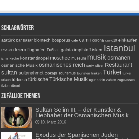
Schlagwörter
camii
atatürk
biontech
bosporus
einkaufen
bar
basar
corona
cafe
covid19
Istanbul
essen
feiern
flughafen
galata
impfstoff
islam
Fußball
musik
osmanen
moschee
konstantinopel
museum
izmir
kirche
osmanisches reich
Restaurant
osmanische Musik
party
pfizer
Türkei
sultan
sultanahmet
topkapi
Tourismus
touristen
trinken
türkei
Türkische Musik
türkische
türkisch
urlaub
ugur sahin
zahlen
zugelassen
özlem türeci
Zufällige Themen
Sultan Selim III. – der Künstler &
Liebhaber der Osmanischen Musik
10. März 2016
Exodus der Spanischen Juden