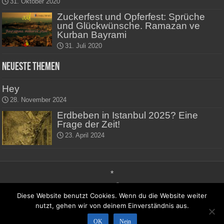
31. Oktober 2020
Zuckerfest und Opferfest: Sprüche
und Glückwünsche. Ramazan ve
Kurban Bayrami
31. Juli 2020
Neueste Themen
Hey
28. November 2024
Erdbeben in Istanbul 2025? Eine
Frage der Zeit!
23. April 2024
*
Diese Website benutzt Cookies. Wenn du die Website weiter
© 2026 Istanbultrip.info - Reiseportal für Istanbul und die
nutzt, gehen wir von deinem Einverständnis aus.
Türkei -
Impressum
-
Start
OK
Nein