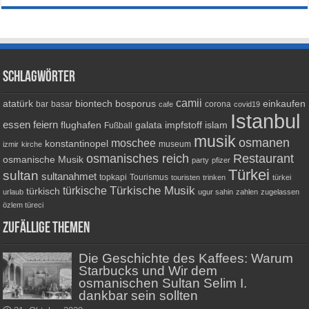
Schlagwörter
camii
atatürk
biontech
bosporus
einkaufen
bar
basar
corona
cafe
covid19
Istanbul
essen
feiern
flughafen
galata
impfstoff
islam
Fußball
musik
osmanen
moschee
konstantinopel
museum
izmir
kirche
osmanisches reich
Restaurant
osmanische Musik
party
pfizer
Türkei
sultan
sultanahmet
topkapi
Tourismus
touristen
trinken
türkei
Türkische Musik
türkische
türkisch
urlaub
ugur sahin
zahlen
zugelassen
özlem türeci
Zufällige Themen
Die Geschichte des Kaffees: Warum
Starbucks und Wir dem
osmanischen Sultan Selim I.
dankbar sein sollten