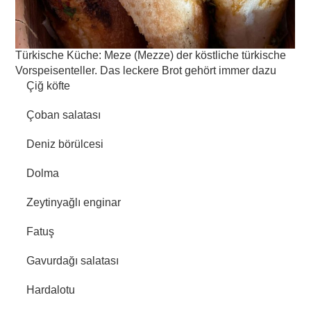
Türkische Küche: Meze (Mezze) der köstliche türkische
Vorspeisenteller. Das leckere Brot gehört immer dazu
Çiğ köfte
Çoban salatası
Deniz börülcesi
Dolma
Zeytinyağlı enginar
Fatuş
Gavurdağı salatası
Hardalotu