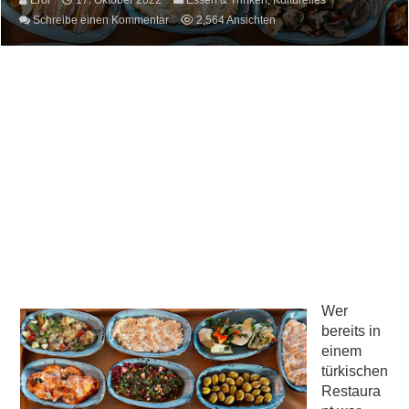
Erol
17. Oktober 2022
Essen & Trinken
,
Kulturelles
Schreibe einen Kommentar
2,564 Ansichten
Wer
bereits in
einem
türkischen
Restaura