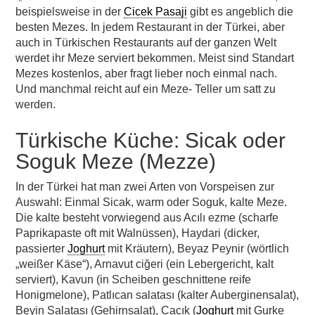
beispielsweise in der
Cicek Pasaji
gibt es angeblich die
besten Mezes. In jedem Restaurant in der Türkei, aber
auch in Türkischen Restaurants auf der ganzen Welt
werdet ihr Meze serviert bekommen. Meist sind Standart
Mezes kostenlos, aber fragt lieber noch einmal nach.
Und manchmal reicht auf ein Meze- Teller um satt zu
werden.
Türkische Küche: Sicak oder
Soguk Meze (Mezze)
In der Türkei hat man zwei Arten von Vorspeisen zur
Auswahl: Einmal Sicak, warm oder Soguk, kalte Meze.
Die kalte besteht vorwiegend aus Acılı ezme (scharfe
Paprikapaste oft mit Walnüssen), Haydari (dicker,
passierter
Joghurt
mit Kräutern), Beyaz Peynir (wörtlich
„weißer Käse“), Arnavut ciğeri (ein Lebergericht, kalt
serviert), Kavun (in Scheiben geschnittene reife
Honigmelone), Patlıcan salatası (kalter Auberginensalat),
Beyin Salatası (Gehirnsalat), Cacık (
Joghurt
mit Gurke