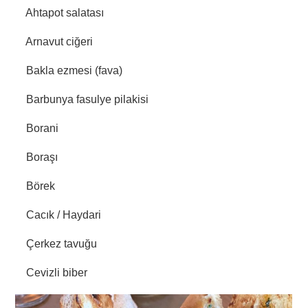
Ahtapot salatası
Arnavut ciğeri
Bakla ezmesi (fava)
Barbunya fasulye pilakisi
Borani
Boraşı
Börek
Cacık / Haydari
Çerkez tavuğu
Cevizli biber