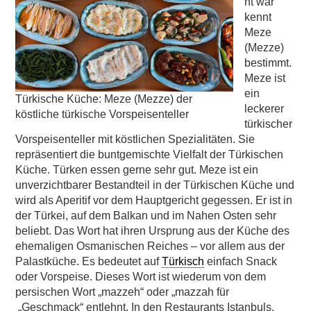
nt war
kennt
Meze
(Mezze)
bestimmt.
Meze ist
ein
Türkische Küche: Meze (Mezze) der
leckerer
köstliche türkische Vorspeisenteller
türkischer
Vorspeisenteller mit köstlichen Spezialitäten. Sie
repräsentiert die buntgemischte Vielfalt der Türkischen
Küche. Türken essen gerne sehr gut. Meze ist ein
unverzichtbarer Bestandteil in der Türkischen Küche und
wird als Aperitif vor dem Hauptgericht gegessen. Er ist in
der Türkei, auf dem Balkan und im Nahen Osten sehr
beliebt. Das Wort hat ihren Ursprung aus der Küche des
ehemaligen Osmanischen Reiches – vor allem aus der
Palastküche. Es bedeutet auf
Türkisch
einfach Snack
oder Vorspeise. Dieses Wort ist wiederum von dem
persischen Wort „mazzeh“ oder „mazzah für
„Geschmack“ entlehnt. In den Restaurants Istanbuls,