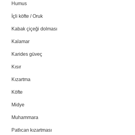
Humus
İçli köfte / Oruk
Kabak çiçeği dolması
Kalamar
Karides güveç
Kısır
Kızartma
Köfte
Midye
Muhammara
Patlıcan kızartması