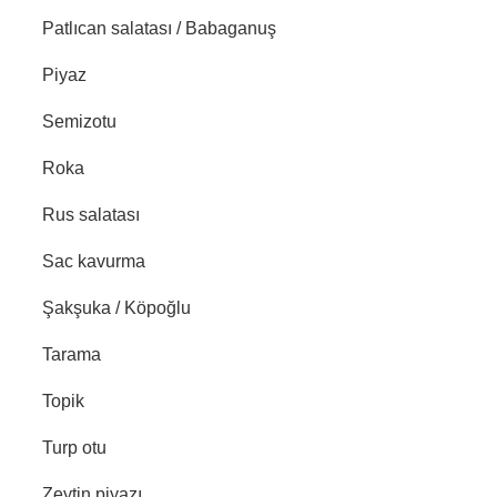
Patlıcan salatası / Babaganuş
Piyaz
Semizotu
Roka
Rus salatası
Sac kavurma
Şakşuka / Köpoğlu
Tarama
Topik
Turp otu
Zeytin piyazı