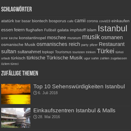
Schlagwörter
camii
atatürk
biontech
bosporus
einkaufen
bar
basar
corona
cafe
covid19
Istanbul
essen
feiern
flughafen
galata
impfstoff
islam
Fußball
musik
osmanen
moschee
konstantinopel
museum
izmir
kirche
osmanisches reich
Restaurant
osmanische Musik
party
pfizer
Türkei
sultan
sultanahmet
topkapi
Tourismus
touristen
trinken
türkei
Türkische Musik
türkische
türkisch
urlaub
ugur sahin
zahlen
zugelassen
özlem türeci
Zufällige Themen
Top 10 Sehenswürdigkeiten Istanbul
6. Juli 2018
Einkaufszentren Istanbul & Malls
28. Mai 2016