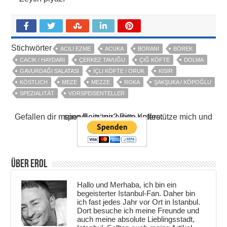
Stichwörter
ACILI EZME
ACUKA
BORANI
BÖREK
CACIK / HAYDARI
ÇERKEZ TAVUĞU
ÇIĞ KÖFTE
DOLMA
GAVURDAĞI SALATASI
İÇLI KÖFTE / ORUK
KISIR
KÖSTLICH
MEZE
MEZZE
ROKA
ŞAKŞUKA / KÖPOĞLU
SPEZIALITÄT
VORSPEISENTELLER
Gefallen dir meine Beiträge? Bitte unterstütze mich und spendiere mir einen Kaffee:
Über Erol
Hallo und Merhaba, ich bin ein
begeisterter Istanbul-Fan. Daher bin
ich fast jedes Jahr vor Ort in Istanbul.
Dort besuche ich meine Freunde und
auch meine absolute Lieblingsstadt,