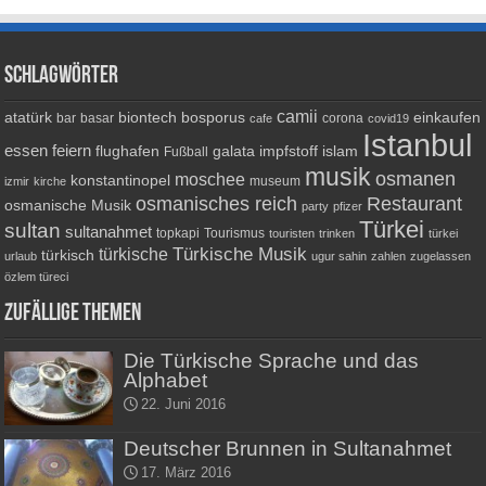
Schlagwörter
camii
atatürk
biontech
bosporus
einkaufen
bar
basar
corona
cafe
covid19
Istanbul
essen
feiern
flughafen
galata
impfstoff
islam
Fußball
musik
osmanen
moschee
konstantinopel
museum
izmir
kirche
osmanisches reich
Restaurant
osmanische Musik
party
pfizer
Türkei
sultan
sultanahmet
topkapi
Tourismus
touristen
trinken
türkei
Türkische Musik
türkische
türkisch
urlaub
ugur sahin
zahlen
zugelassen
özlem türeci
Zufällige Themen
Die Türkische Sprache und das
Alphabet
22. Juni 2016
Deutscher Brunnen in Sultanahmet
17. März 2016