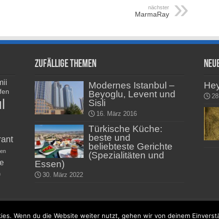
nächster
MarmaRay
Zufällige Themen
Neu
ii
Modernes Istanbul –
He
fen
Beyoglu, Levent und
28
l
Sisli
16. März 2016
Türkische Küche:
beste und
rant
beliebteste Gerichte
ten
(Spezialitäten und
he
Essen)
n
30. März 2022
ür Istanbul und die Türkei -
Impressum
-
Start
ies. Wenn du die Website weiter nutzt, gehen wir von deinem Einverst