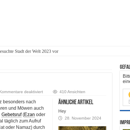
besuchte Stadt der Welt 2023 vor
Gefal
Bit
ein
für
Kommentare deaktiviert
410 Ansichten
Ezan
nz besonders nach
ähnliche Artikel
Fähren und Möwen auch
Hey
n
Gebetsruf
(
Ezan
oder
28. November 2024
l täglich zum Aufruf
Impre
lat oder Namaz) durch