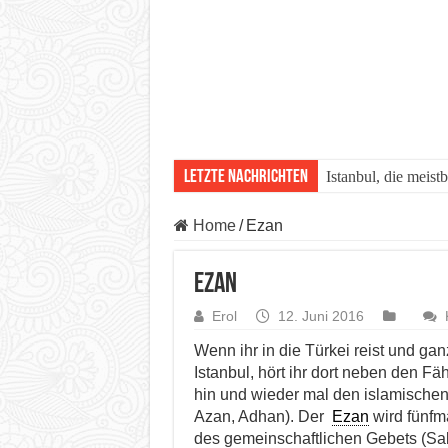
Letzte Nachrichten
Istanbul, die meist
Home
/
Ezan
Ezan
Erol
12. Juni 2016
Wenn ihr in die Türkei reist und ga
Istanbul, hört ihr dort neben den 
hin und wieder mal den islamische
Azan, Adhan). Der
Ezan
wird fünfma
des gemeinschaftlichen Gebets (Sa