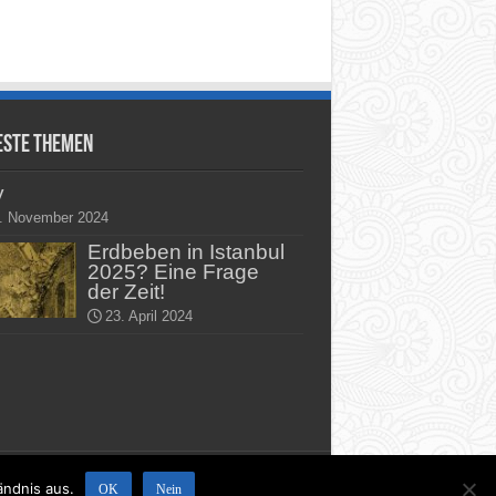
este Themen
y
. November 2024
Erdbeben in Istanbul
2025? Eine Frage
der Zeit!
23. April 2024
*
ändnis aus.
OK
Nein