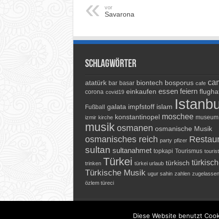
vor
Savarona
Schlagwörter
cam
atatürk
biontech
bosporus
bar
basar
cafe
essen
feiern
einkaufen
flugha
corona
covid19
Istanbu
galata
impfstoff
islam
Fußball
moschee
konstantinopel
museum
izmir
kirche
musik
osmanen
osmanische Musik
osmanisches reich
Restau
party
pfizer
sultan
sultanahmet
topkapi
Tourismus
touris
Türkei
türkisc
türkisch
trinken
türkei urlaub
Türkische Musik
ugur sahin
zahlen
zugelasse
özlem türeci
© 2026 Istanbultrip.info - Reiseportal f
Diese Website benutzt Cook