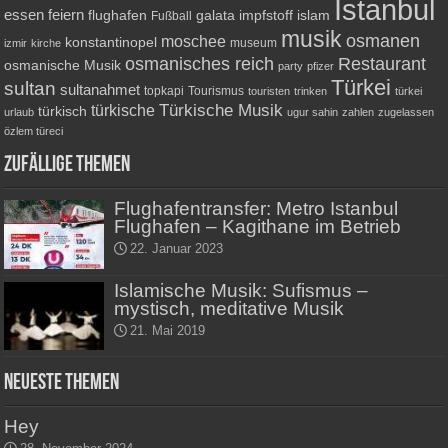
Istanbul
essen
feiern
flughafen
galata
impfstoff
islam
Fußball
musik
osmanen
moschee
konstantinopel
museum
izmir
kirche
osmanisches reich
Restaurant
osmanische Musik
party
pfizer
Türkei
sultan
sultanahmet
topkapi
Tourismus
touristen
trinken
türkei
Türkische Musik
türkische
türkisch
urlaub
ugur sahin
zahlen
zugelassen
özlem türeci
Zufällige Themen
Flughafentransfer: Metro Istanbul
Flughafen – Kagithane im Betrieb
22. Januar 2023
Islamische Musik: Sufismus –
mystisch, meditative Musik
21. Mai 2019
Neueste Themen
Hey