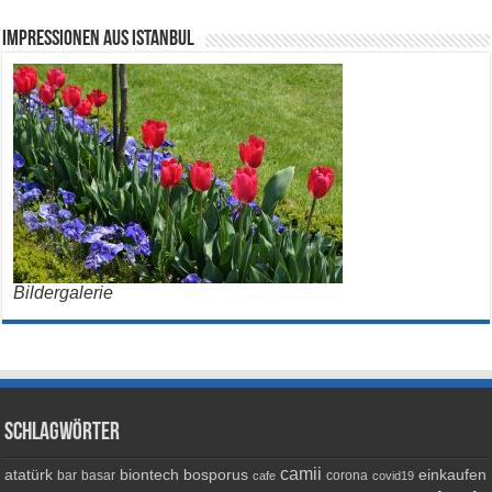
Impressionen aus Istanbul
Bildergalerie
Schlagwörter
camii
atatürk
biontech
bosporus
einkaufen
bar
basar
corona
cafe
covid19