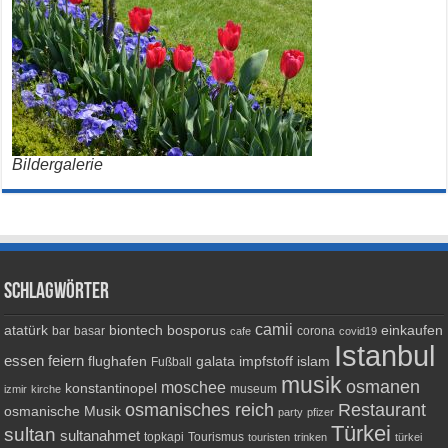
Bildergalerie
Schlagwörter
camii
atatürk
biontech
bosporus
einkaufen
bar
basar
corona
cafe
covid19
Istanbul
essen
feiern
flughafen
galata
impfstoff
islam
Fußball
musik
osmanen
moschee
konstantinopel
museum
izmir
kirche
osmanisches reich
Restaurant
osmanische Musik
party
pfizer
Türkei
sultan
sultanahmet
topkapi
Tourismus
touristen
trinken
türkei