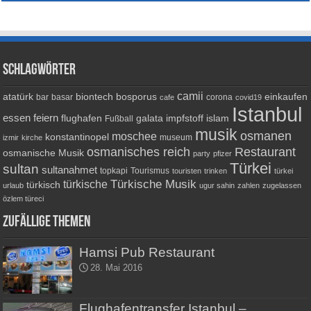
Schlagwörter
camii
atatürk
biontech
bosporus
einkaufen
bar
basar
corona
cafe
covid19
Istanbul
essen
feiern
flughafen
galata
impfstoff
islam
Fußball
musik
osmanen
moschee
konstantinopel
museum
izmir
kirche
osmanisches reich
Restaurant
osmanische Musik
party
pfizer
Türkei
sultan
sultanahmet
topkapi
Tourismus
touristen
trinken
türkei
Türkische Musik
türkische
türkisch
urlaub
ugur sahin
zahlen
zugelassen
özlem türeci
Zufällige Themen
Hamsi Pub Restaurant
28. Mai 2016
Flughafentransfer Istanbul –