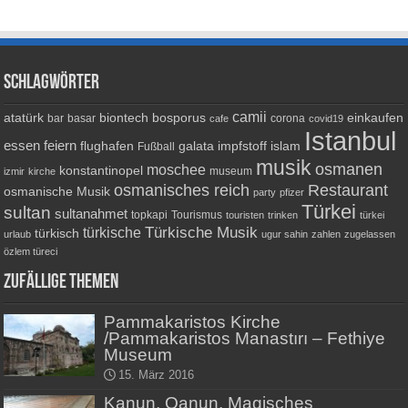
Schlagwörter
camii
atatürk
biontech
bosporus
einkaufen
bar
basar
corona
cafe
covid19
Istanbul
essen
feiern
flughafen
galata
impfstoff
islam
Fußball
musik
osmanen
moschee
konstantinopel
museum
izmir
kirche
osmanisches reich
Restaurant
osmanische Musik
party
pfizer
Türkei
sultan
sultanahmet
topkapi
Tourismus
touristen
trinken
türkei
Türkische Musik
türkische
türkisch
urlaub
ugur sahin
zahlen
zugelassen
özlem türeci
Zufällige Themen
Pammakaristos Kirche
/Pammakaristos Manastırı – Fethiye
Museum
15. März 2016
Kanun, Qanun. Magisches