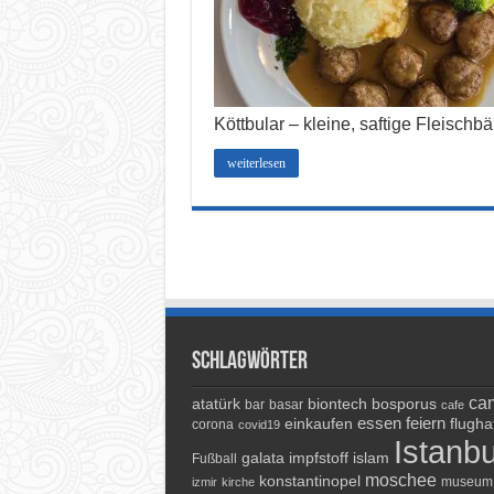
Köttbular – kleine, saftige Fleischb
weiterlesen
Schlagwörter
cam
atatürk
biontech
bosporus
bar
basar
cafe
essen
feiern
einkaufen
flugha
corona
covid19
Istanbu
galata
impfstoff
islam
Fußball
moschee
konstantinopel
museum
izmir
kirche