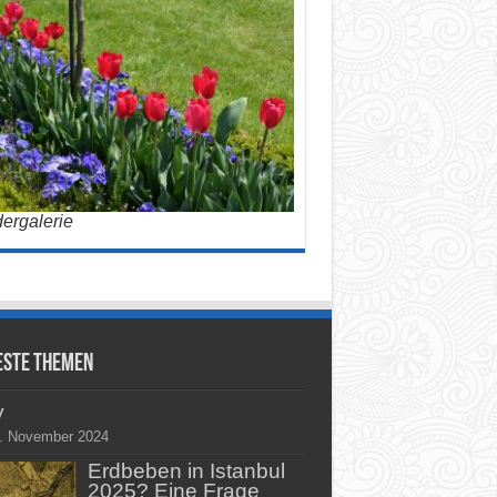
dergalerie
este Themen
y
. November 2024
Erdbeben in Istanbul
2025? Eine Frage