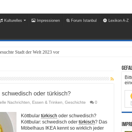
Kulturelles
Impressionen
Forum Istanbul
Lexikon A-Z
besuchte Stadt der Welt 2023 vor
Gefal
Bit
ein
i: schwedisch oder türkisch?
elle Nachrichten
,
Essen & Trinken
,
Geschichte
0
Köttbular
türkisch
oder schwedisch?
Köttbular: schwedisch oder
türkisch
? Das
Impre
Möbelhaus IKEA kennt so wirklich jeder