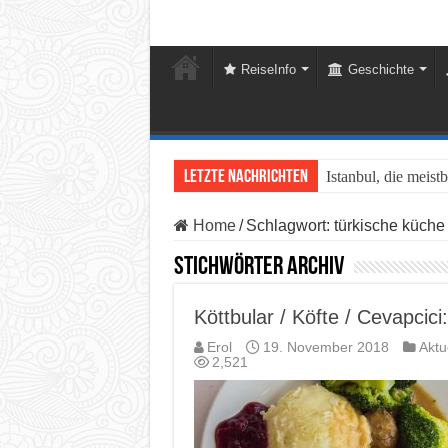
ReiseInfo
Geschichte
Letzte Nachrichten
Istanbul, die meist
Home
/
Schlagwort:
türkische küche
Stichwörter Archiv
Köttbular / Köfte / Cevapcic
Erol
19. November 2018
Aktu
2,521