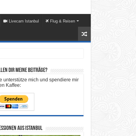
Livecam Istanbul
Flug & Reisen
len dir meine Beiträge?
te unterstütze mich und spendiere mir
en Kaffee:
ssionen aus Istanbul