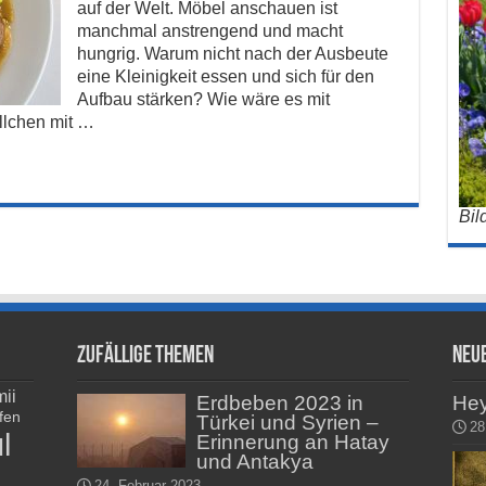
auf der Welt. Möbel anschauen ist
manchmal anstrengend und macht
hungrig. Warum nicht nach der Ausbeute
eine Kleinigkeit essen und sich für den
Aufbau stärken? Wie wäre es mit
ällchen mit …
Bil
Zufällige Themen
Neu
ii
Erdbeben 2023 in
He
fen
Türkei und Syrien –
28
l
Erinnerung an Hatay
und Antakya
24. Februar 2023