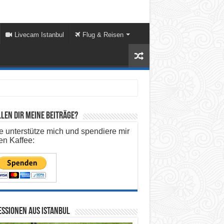
Livecam Istanbul
Flug & Reisen
len dir meine Beiträge?
te unterstütze mich und spendiere mir
en Kaffee:
ssionen aus Istanbul