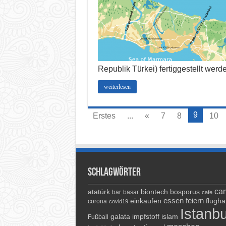
Republik Türkei) fertiggestellt werd
weiterlesen
9
Erstes
...
«
7
8
10
Schlagwörter
cam
atatürk
biontech
bosporus
bar
basar
cafe
essen
feiern
einkaufen
flugha
corona
covid19
Istanbu
galata
impfstoff
islam
Fußball