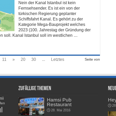
Nein der Kanal Istanbul ist kein
Fernsehsender. Es ist ein von der
türkischen Regierung geplanter
Schiffsfahrt Kanal. Es gehört zu der
Kategorie Mega-Bauprojekt welches
2023 (100. Jahrestag der Gründung der
en soll. Kanal Istanbul soll im westlichen …
11
»
20
30
...
Letztes
Seite von
Zufällige Themen
Neu
ii
Hamsi Pub
He
fen
Restaurant
28
l
28. Mai 2016