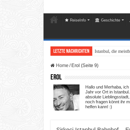
ReiseInfo
Geschichte
Letzte Nachrichten
Istanbul, die meist
Home
/
Erol (Seite 9)
Erol
Hallo und Merhaba, ich b
Jahr vor Ort in Istanb
absolute Lieblingsstadt, 
noch fragen könnt ihr m
helfen kann! :)
Sirkeci Istanbul Bahnhof – E