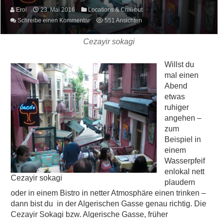
Erol
23. Mai 2016
Locations & Chill out
Schreibe einen Kommentar
551 Ansichten
Cezayir sokagi
Willst du
mal einen
Abend
etwas
ruhiger
angehen –
zum
Beispiel in
einem
Wasserpfeif
enlokal nett
Cezayir sokagi
plaudern
oder in einem Bistro in netter Atmosphäre einen trinken –
dann bist du in der Algerischen Gasse genau richtig. Die
Cezayir Sokagi bzw. Algerische Gasse, früher