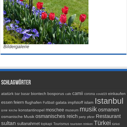
Bildergalerie
Schlagwörter
camii
atatürk
biontech
bosporus
einkaufen
bar
basar
corona
cafe
covid19
Istanbul
essen
feiern
flughafen
galata
impfstoff
islam
Fußball
musik
osmanen
moschee
konstantinopel
museum
izmir
kirche
osmanisches reich
Restaurant
osmanische Musik
party
pfizer
Türkei
sultan
sultanahmet
topkapi
Tourismus
touristen
trinken
türkei