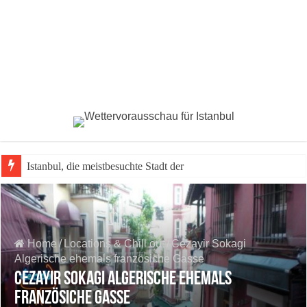
Istanbul, die meistbesuchte Stadt der Welt 2023
Home
/
Locations & Chill out
/
Cezayir Sokagi
Algerische ehemals französiche Gasse
Cezayir Sokagi Algerische ehemals
französiche Gasse