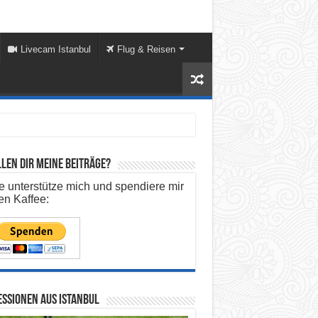
Livecam Istanbul
Flug & Reisen
len dir meine Beiträge?
te unterstütze mich und spendiere mir
en Kaffee:
ssionen aus Istanbul