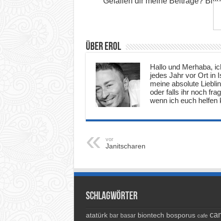
Gefallen dir meine Beiträge? Bitt
Über Erol
Hallo und Merhaba, ich
jedes Jahr vor Ort in
meine absolute Lieblin
oder falls ihr noch fr
wenn ich euch helfen k
vor
Janitscharen
Schlagwörter
cam
atatürk
biontech
bosporus
bar
basar
cafe