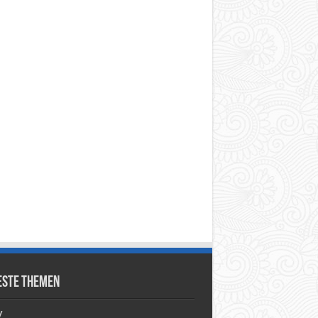
este Themen
y