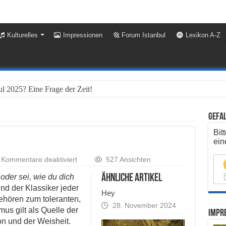
Kulturelles
Impressionen
Forum Istanbul
Lexikon A-Z
Gefal
Bit
ein
für
Kommentare deaktiviert
527 Ansichten
Sufi
oder sei, wie du dich
ähnliche Artikel
d der Klassiker jeder
Hey
ehören zum toleranten,
28. November 2024
us gilt als Quelle der
Impre
ion und der Weisheit.