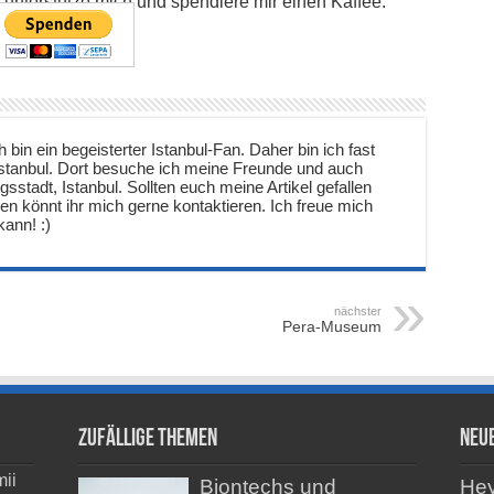
e unterstütze mich und spendiere mir einen Kaffee:
 bin ein begeisterter Istanbul-Fan. Daher bin ich fast
 Istanbul. Dort besuche ich meine Freunde und auch
gsstadt, Istanbul. Sollten euch meine Artikel gefallen
agen könnt ihr mich gerne kontaktieren. Ich freue mich
ann! :)
nächster
Pera-Museum
Zufällige Themen
Neu
ii
Biontechs und
He