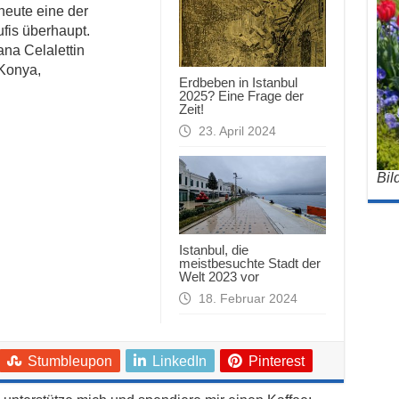
heute eine der
fis überhaupt.
na Celalettin
 Konya,
Erdbeben in Istanbul
2025? Eine Frage der
Zeit!
23. April 2024
Bil
Istanbul, die
meistbesuchte Stadt der
Welt 2023 vor
18. Februar 2024
Stumbleupon
LinkedIn
Pinterest