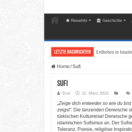
ReiseInfo
Geschichte
Letzte Nachrichten
Istanbul, die
Home
/
Sufi
Sufi
Erol
11. März 2016
„Zeige dich entweder so wie du bist 
zeigst“.
Die tanzenden Derwische sin
türkischen Kulturreise! Derwische g
islamischen Sufismus an. Der Sufism
Toleranz, Poesie, religiöse Inspirat