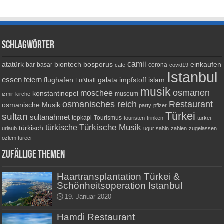
Schlagwörter
camii
atatürk
biontech
bosporus
einkaufen
bar
basar
corona
cafe
covid19
Istanbul
essen
feiern
flughafen
galata
impfstoff
islam
Fußball
musik
osmanen
moschee
konstantinopel
museum
izmir
kirche
osmanisches reich
Restaurant
osmanische Musik
party
pfizer
Türkei
sultan
sultanahmet
topkapi
Tourismus
touristen
trinken
türkei
Türkische Musik
türkische
türkisch
urlaub
ugur sahin
zahlen
zugelassen
özlem türeci
Zufällige Themen
Haartransplantation Türkei &
Schönheitsoperation Istanbul
19. Januar 2020
Hamdi Restaurant