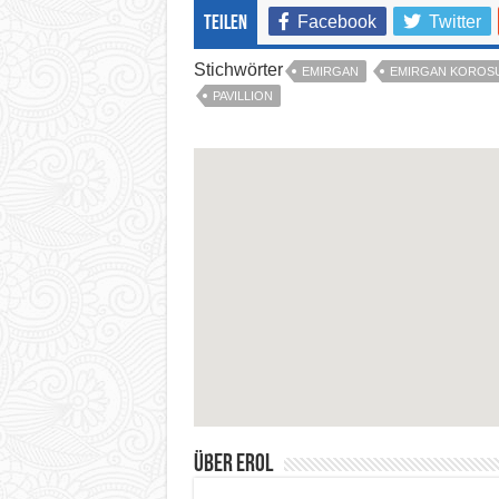
Facebook
Twitter
teilen
Stichwörter
EMIRGAN
EMIRGAN KOROS
PAVILLION
Über Erol