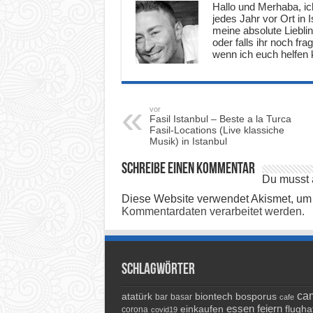
Hallo und Merhaba, ich
jedes Jahr vor Ort in
meine absolute Lieblin
oder falls ihr noch fr
wenn ich euch helfen k
vor
Fasil Istanbul – Beste a la Turca
Fasil-Locations (Live klassiche
Musik) in Istanbul
Schreibe einen Kommentar
Du musst
Diese Website verwendet Akismet, um
Kommentardaten verarbeitet werden.
Schlagwörter
cam
atatürk
biontech
bosporus
bar
basar
cafe
essen
feiern
einkaufen
flugha
corona
covid19