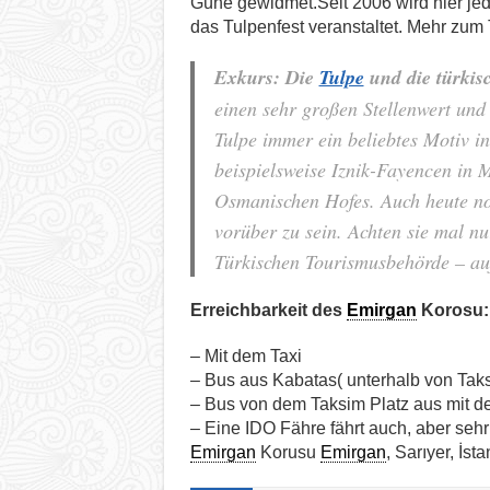
Güne gewidmet.Seit 2006 wird hier jed
das Tulpenfest veranstaltet. Mehr zum 
Exkurs: Die
Tulpe
und die türkis
einen sehr großen Stellenwert und
Tulpe immer ein beliebtes Motiv 
beispielsweise Iznik-Fayencen in 
Osmanischen Hofes. Auch heute noc
vorüber zu sein. Achten sie mal n
Türkischen Tourismusbehörde – auf
Erreichbarkeit des
Emirgan
Korosu:
– Mit dem Taxi
– Bus aus Kabatas( unterhalb von Tak
– Bus von dem Taksim Platz aus mit de
– Eine IDO Fähre fährt auch, aber sehr
Emirgan
Korusu
Emirgan
, Sarıyer, İst