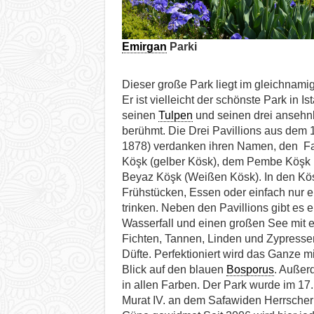
Emirgan
Parki
Dieser große Park liegt im gleichnamig
Er ist vielleicht der schönste Park in I
seinen
Tulpen
und seinen drei ansehnl
berühmt. Die Drei Pavillions aus dem 
1878) verdanken ihren Namen, den Fa
Köşk (gelber Kösk), dem Pembe Köşk
Beyaz Köşk (Weißen Kösk). In den Kö
Frühstücken, Essen oder einfach nur e
trinken. Neben den Pavillions gibt es e
Wasserfall und einen großen See mit ei
Fichten, Tannen, Linden und Zypresse
Düfte. Perfektioniert wird das Ganze m
Blick auf den blauen
Bosporus
. Außer
in allen Farben. Der Park wurde im 17
Murat IV. an dem Safawiden Herrscher