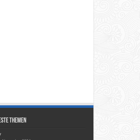
este Themen
y