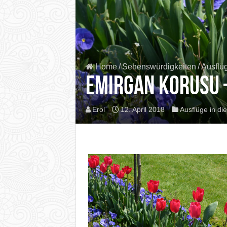
Home
/
Sehenswürdigkeiten
/
Ausflü
Emirgan Korusu 
Erol
12. April 2018
Ausflüge in d