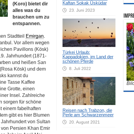
Kaftan Sokak Üsküdar
(Koro) bietet dir
alles was du
23. Juni 2023
Impre
brauchen um zu
entspannen.
en Stadtteil
Emirgan
.
stanbul. Vor allem wegen
ichen Pavillons (Kösk)
Türkei Urlaub:
19. Jahrhundert (1871-
Kappadokien, im Land der
schönen Pferde
rben und heißen Sarı
8. Juli 2022
 (Rosa Kösk) und dem
sks kannst du
ine Tasse Kaffee
Bil
ine Grotte, einen
ner Insel. Zahlreiche
n sorgen für schöne
it einem fabelhaften
Reisen nach Trabzon, die
Perle am Schwarzenmeer
dem gibt es hier Blumen
. Jahrhundert von Sultan
20. August 2021
 von Persien Khan Emir