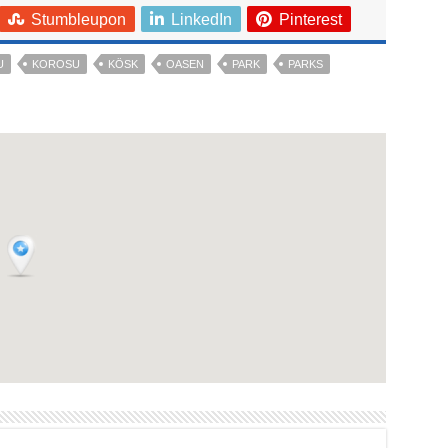
Stumbleupon
LinkedIn
Pinterest
U
KOROSU
KÖSK
OASEN
PARK
PARKS