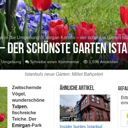
ge in die Umgebung
/
Emirgan Korusu – der schönste Garten Ist
– der schönste Garten Ist
ie Umgebung
Schreibe einen Kommentar
1,596 Ansichten
Istanbuls neue Gärten: Millet Bahçeleri
Zwitschernde
ähnliche Artikel
Gefal
Vögel,
Bit
wunderschöne
ein
Tulpen
,
fischreiche
Teiche. Der
Emirgan
-Park
Insider buntes Istanbul: