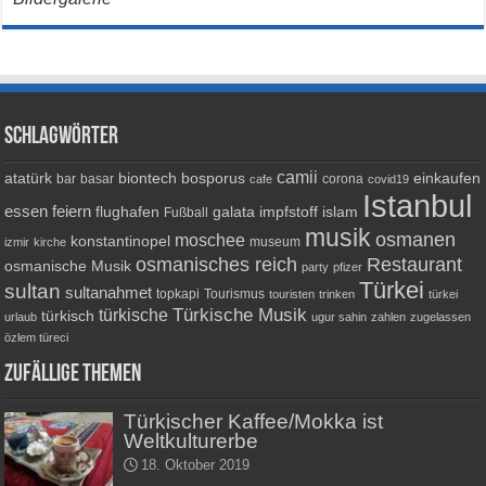
Schlagwörter
camii
atatürk
biontech
bosporus
einkaufen
bar
basar
corona
cafe
covid19
Istanbul
essen
feiern
flughafen
galata
impfstoff
islam
Fußball
musik
osmanen
moschee
konstantinopel
museum
izmir
kirche
osmanisches reich
Restaurant
osmanische Musik
party
pfizer
Türkei
sultan
sultanahmet
topkapi
Tourismus
touristen
trinken
türkei
Türkische Musik
türkische
türkisch
urlaub
ugur sahin
zahlen
zugelassen
özlem türeci
Zufällige Themen
Türkischer Kaffee/Mokka ist
Weltkulturerbe
18. Oktober 2019