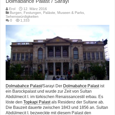
Dolmabahce Palast / Sarayi
Erol
12. März 2016
Burgen, Festungen, Paläste
,
Museen & Parks
,
Sehenswürdigkeiten
0
1,333
Dolmabahce Palast
/Sarayi Der
Dolmabahce Palast
ist
ein Barockpalast und wurde zur Zeit von Sultan
Abdülmecit I. im türkischen Renaissancestil erbau. Es
löste den
Topkapi Palast
als Residenz der Sultane ab.
Die Bauzeit dauerte zwischen 1843 und 1856 an. Sultan
Abdülmecit I. bezweckte mit diesem Palast den