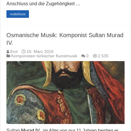
Anschluss und die Zugehörigkeit …
weiterlesen
Osmanische Musik: Komponist Sultan Murad
IV.
Erol
10. März 2016
Komponisten türkischer Kunstmusik
0
2,535
Sultan
Murad IV
., im Alter von nur 11 Jahren bestieg er