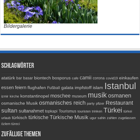
Bildergalerie
Schlagwörter
camii
atatürk
biontech
bosporus
einkaufen
bar
basar
corona
cafe
covid19
Istanbul
essen
feiern
flughafen
galata
impfstoff
islam
Fußball
musik
osmanen
moschee
konstantinopel
museum
izmir
kirche
osmanisches reich
Restaurant
osmanische Musik
party
pfizer
Türkei
sultan
sultanahmet
topkapi
Tourismus
touristen
trinken
türkei
Türkische Musik
türkische
türkisch
urlaub
ugur sahin
zahlen
zugelassen
özlem türeci
Zufällige Themen