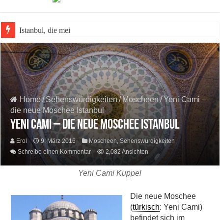
Istanbul, die meistbesuchte Stadt
Home
/
Sehenswürdigkeiten
/
Moscheen
/
Yeni Cami –
die neue Moschee Istanbul
Yeni Cami – die neue Moschee Istanbul
Erol
9. März 2016
Moscheen
,
Sehenswürdigkeiten
Schreibe einen Kommentar
2,082 Ansichten
Yeni Cami Kuppel
Die neue Moschee
(
türkisch
: Yeni Cami)
befindet sich im