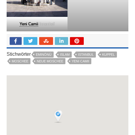
Yeni Camii
Innenhof
Stichwörter
EMINÖNÜ
ISLAM
ISTANBUL
KUPPEL
MOSCHEE
NEUE MOSCHEE
YENI CAMII