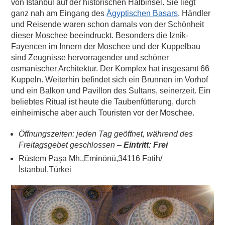
von Istanbul auf der historischen Halbinsel. Sie liegt
ganz nah am Eingang des
Ägyptischen Basars
. Händler
und Reisende waren schon damals von der Schönheit
dieser Moschee beeindruckt. Besonders die Iznik-
Fayencen im Innern der Moschee und der Kuppelbau
sind Zeugnisse hervorragender und schöner
osmanischer Architektur. Der Komplex hat insgesamt 66
Kuppeln. Weiterhin befindet sich ein Brunnen im Vorhof
und ein Balkon und Pavillon des Sultans, seinerzeit. Ein
beliebtes Ritual ist heute die Taubenfütterung, durch
einheimische aber auch Touristen vor der Moschee.
Öffnungszeiten: jeden Tag geöffnet,
während des
Freitagsgebet geschlossen –
Eintritt: Frei
Rüstem Paşa Mh.,Eminönü,34116 Fatih/
İstanbul,Türkei